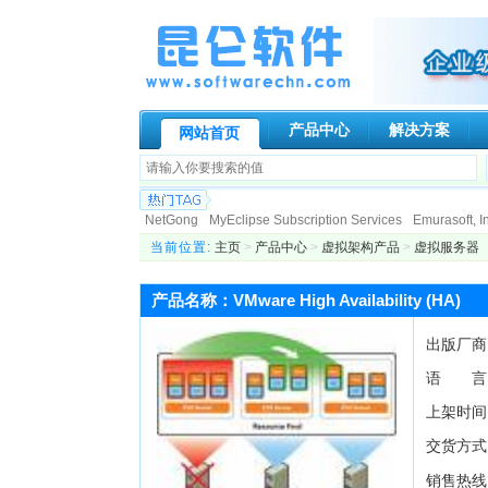
产品中心
解决方案
网站首页
NetGong
MyEclipse Subscription Services
Emurasoft, In
Paessler AG
Genuitec, LLC.
Globalscape
N-stalker
I
当前位置:
主页
>
产品中心
>
虚拟架构产品
>
虚拟服务器
Allround automation
KIWI Enterprise
BCL Technologies
DigiPortal Software, Inc.
Altova
Datakit
ActiveXperts S
产品名称：VMware High Availability (HA)
ATR Soft Ltd
AeroHydro, Inc.
Fortres Grand Corporation
出版厂商
语 言
上架时间
交货方式
销售热线