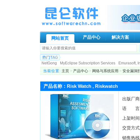
产品中心
解决方案
网站首页
NetGong
MyEclipse Subscription Services
Emurasoft, In
Paessler AG
Genuitec, LLC.
Globalscape
N-stalker
I
当前位置:
主页
>
产品中心
>
网络与系统应用
>
安全漏洞
Allround automation
KIWI Enterprise
BCL Technologies
DigiPortal Software, Inc.
Altova
Datakit
ActiveXperts S
产品名称：Risk Watch , Riskwatch
ATR Soft Ltd
AeroHydro, Inc.
Fortres Grand Corporation
出版厂商
语 言
上架时间
交货方式
销售热线