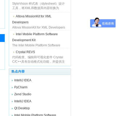
新的XML、Web 服务程序和数据库技术
StyleVision 样式表（stylesheet）设计
的
工具，将XML和数据库内容转换为
HTML、PDF、RTF。 Altova
Altova MissionKit for XML
StyleVision具有一个图形化设计界面，
能够创建样式表，将XML和数据库数据
Developers
转换为多种输出格式。Styl
Altova MissionKit for XML Developers
含有多种互补工具，能够满足您全部的
Intel Mobile Platform Software
开发需求，企业版套件包括企业版的
Development Kit
XMLSpy, MapForce, StyleVision,
SchemaAgent 和 SemanticWorks 等
The Intel Mobile Platform Software
等。 Altova MissionKit for XML
Development Kit主要帮助你扩展可移动
Crystal REVS
Develope
物体的特性，主要针对运行在笔记本电
代码检查、编辑和可视化套件 Crystal
脑和个人桌面电脑，智能电话和
C/C++具有自动格式化功能，并提供注
PDA（掌中电脑），的上的应用程序。
释生成器，还为代码编辑推出了内容敏
感记号面板。此外，还含有工程总览、
热点内容
浏览和导航工具。 如果您除了Cry
IntelliJ IDEA
PyCharm
Zend Studio
IntelliJ IDEA
Qt Desktop
Intel Mobile Platform Software