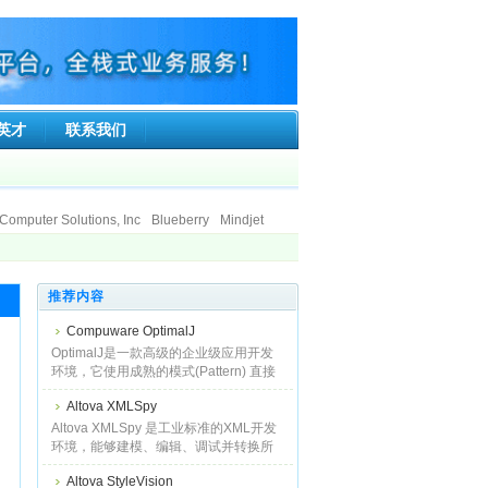
英才
联系我们
Computer Solutions, Inc
Blueberry
Mindjet
ft Co.Ltd.
Ionworx Technology
SumTotal Systems, Inc.
Faronics
stice Information Technologies Private Limited.
推荐内容
land Limited
Compuware OptimalJ
OptimalJ是一款高级的企业级应用开发
环境，它使用成熟的模式(Pattern) 直接
从可视化模型生成全面的、可运行的
Altova XMLSpy
J2EE应用系统，实现了最好的实践经验
并基于J2EE规则编写代码。使用OMG的
Altova XMLSpy 是工业标准的XML开发
模
环境，能够建模、编辑、调试并转换所
有XML相关技术，然后自动生成多种编
Altova StyleVision
程语言的运行时代码。对于那些需要最