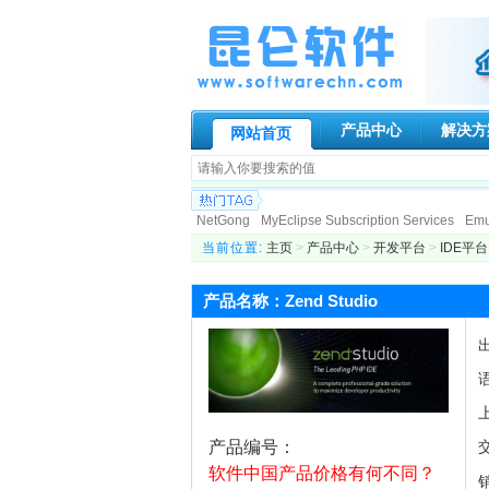
产品中心
解决方
网站首页
NetGong
MyEclipse Subscription Services
Emur
Paessler AG
Genuitec, LLC.
Globalscape
N-s
当前位置:
主页
>
产品中心
>
开发平台
>
IDE平台
Allround automation
KIWI Enterprise
BCL Tech
DigiPortal Software, Inc.
Altova
Datakit
Active
产品名称：Zend Studio
ATR Soft Ltd
AeroHydro, Inc.
Fortres Grand Cor
产品编号：
软件中国产品价格有何不同？