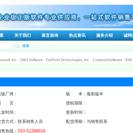
案
关于我们
留言咨询
热点资讯
服务介绍
诚聘
asoft, Inc.
O&O Software
FarPoint Technologies, Inc.
CodejockSoftware
IDM 
talker
Ipswitch
Tsarfin Computing Ltd
SpamTitan
Viewer Central, Inc.
ElcomSo
nologies
Deep Software Inc
DeviceLock, Inc
RGE, Inc.
Gecad Technologies
Xperts Software
Capvidia
Soft Gold Ltd.
CAD/CAM Components, Inc. (3Ci)
Gno
poration
Able Software Corp.
eEye Incorporated
Dartware, LLC
Qbik New Zea
出版厂商：
版 本：最新版本
语 言：
授权期限：
上架时间：
更新时间：
交货方式：联系销售人员
配货周期：与销售联系
010-51266616
销售热线：