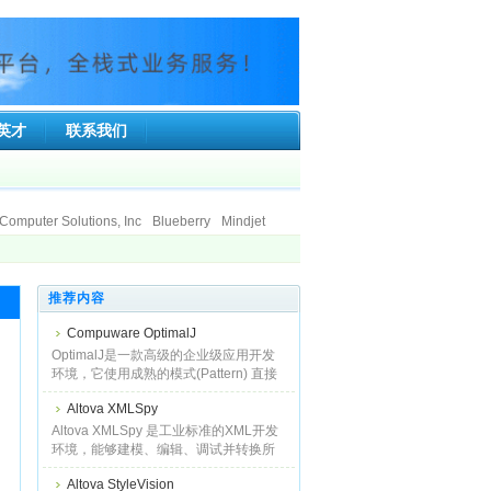
英才
联系我们
Computer Solutions, Inc
Blueberry
Mindjet
ft Co.Ltd.
Ionworx Technology
SumTotal Systems, Inc.
Faronics
stice Information Technologies Private Limited.
推荐内容
land Limited
Compuware OptimalJ
OptimalJ是一款高级的企业级应用开发
环境，它使用成熟的模式(Pattern) 直接
从可视化模型生成全面的、可运行的
Altova XMLSpy
J2EE应用系统，实现了最好的实践经验
并基于J2EE规则编写代码。使用OMG的
Altova XMLSpy 是工业标准的XML开发
模
环境，能够建模、编辑、调试并转换所
有XML相关技术，然后自动生成多种编
Altova StyleVision
程语言的运行时代码。对于那些需要最