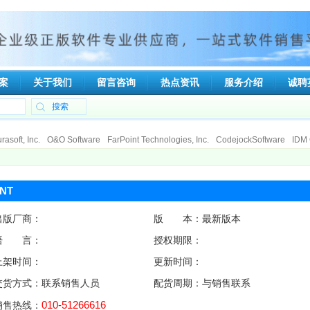
案
关于我们
留言咨询
热点资讯
服务介绍
诚聘
asoft, Inc.
O&O Software
FarPoint Technologies, Inc.
CodejockSoftware
IDM 
talker
Ipswitch
Tsarfin Computing Ltd
SpamTitan
Viewer Central, Inc.
ElcomSo
nologies
Deep Software Inc
DeviceLock, Inc
RGE, Inc.
Gecad Technologies
Xperts Software
Capvidia
Soft Gold Ltd.
CAD/CAM Components, Inc. (3Ci)
Gno
/NT
poration
Able Software Corp.
eEye Incorporated
Dartware, LLC
Qbik New Zea
出版厂商：
版 本：最新版本
语 言：
授权期限：
上架时间：
更新时间：
交货方式：联系销售人员
配货周期：与销售联系
010-51266616
销售热线：