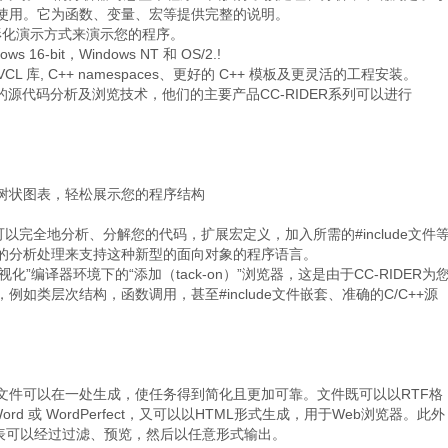
使用。它为函数、变量、宏等提供完整的说明。
图形化演示方式来演示您的程序。
16-bit，Windows NT 和 OS/2.!
r 、 VCL 库, C++ namespaces、更好的 C++ 模板及更灵活的工程安装。
放结构的源代码分析及浏览技术，他们的主要产品CC-RIDER系列可以进行
树状图表，轻松展示您的程序结构
器，可以完全地分析、分解您的代码，扩展宏定义，加入所需的#include文件
们成熟的分析处理来支持这种新型的面向对象的程序语言。
视化”编译器环境下的“添加（tack-on）”浏览器，这是由于CC-RIDER为
如类层次结构，函数调用，甚至#include文件嵌套、准确的C/C++源
文件可以在一处生成，使任务得到简化且更加可靠。文件既可以以RTF格
 Word 或 WordPerfect，又可以以HTML形式生成，用于Web浏览器。此外
状图表可以经过过滤、预览，然后以任意形式输出。