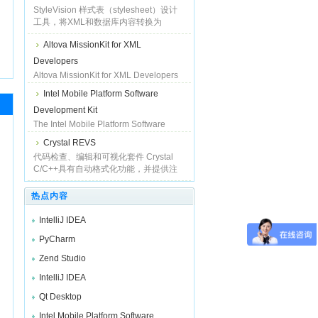
新的XML、Web 服务程序和数据库技术
StyleVision 样式表（stylesheet）设计
的
工具，将XML和数据库内容转换为
HTML、PDF、RTF。 Altova
Altova MissionKit for XML
StyleVision具有一个图形化设计界面，
能够创建样式表，将XML和数据库数据
Developers
转换为多种输出格式。Styl
Altova MissionKit for XML Developers
含有多种互补工具，能够满足您全部的
Intel Mobile Platform Software
开发需求，企业版套件包括企业版的
Development Kit
XMLSpy, MapForce, StyleVision,
SchemaAgent 和 SemanticWorks 等
The Intel Mobile Platform Software
等。 Altova MissionKit for XML
Development Kit主要帮助你扩展可移动
Crystal REVS
Develope
物体的特性，主要针对运行在笔记本电
代码检查、编辑和可视化套件 Crystal
脑和个人桌面电脑，智能电话和
C/C++具有自动格式化功能，并提供注
PDA（掌中电脑），的上的应用程序。
释生成器，还为代码编辑推出了内容敏
感记号面板。此外，还含有工程总览、
热点内容
浏览和导航工具。 如果您除了Cry
IntelliJ IDEA
PyCharm
Zend Studio
IntelliJ IDEA
Qt Desktop
Intel Mobile Platform Software