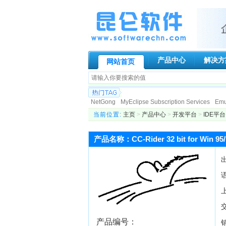
产品中心
解决方
网站首页
NetGong
MyEclipse Subscription Services
Emur
Paessler AG
Genuitec, LLC.
Globalscape
N-s
当前位置:
主页
>
产品中心
>
开发平台
>
IDE平台
Allround automation
KIWI Enterprise
BCL Tech
DigiPortal Software, Inc.
Altova
Datakit
Active
产品名称：CC-Rider 32 bit for Win 95
ATR Soft Ltd
AeroHydro, Inc.
Fortres Grand Cor
产品编号：