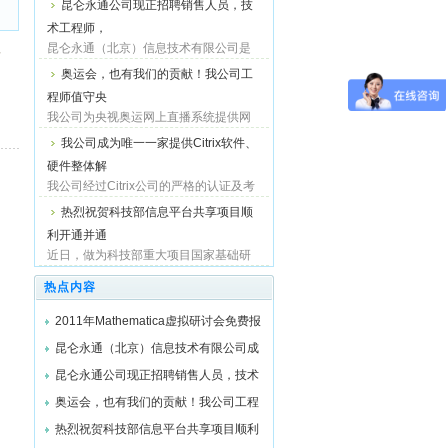
昆仑永通公司现正招聘销售人员，技
Vickram先生共同签署协议，昆仑永通旗
术工程师，
下的通用软件事业部
(http://www.softwarechn.com) 成为Kerio
昆仑永通（北京）信息技术有限公司是
发
公司中国区唯一总代理， 即日起...
一家集产品分销、科技开发、应用服务
奥运会，也有我们的贡献！我公司工
技术支持于一体的高新科技信息产业企
程师值守央
业。 经过多年的积累，拥有强大的产品
支持和技术服务能力，为用户...
我公司为央视奥运网上直播系统提供网
络管理与监控解决方案！ 我公司为央视
我公司成为唯一一家提供Citrix软件、
国际网站对北京2008年奥运会的网上直
硬件整体解
播系统提供了网络设备和服务器的正常
运行提供了监控与管理系统。...
我公司经过Citrix公司的严格的认证及考
核，继成为其广域网加速和应用交付和
热烈祝贺科技部信息平台共享项目顺
负载均衡硬件系统解决方案合作伙伴
利开通并通
（CSA）之后，依靠强大的技术实力，
又成为其应用交付软件系统解决方...
近日，做为科技部重大项目国家基础研
究共享平台的一部分， 远程数值计算平
热点内容
台项目顺利通过国家鉴定并顺利开通！
中央领导，科技部6个相关司的司长，总
2011年Mathematica虚拟研讨会免费报
装备部领导、四川省领导参...
名中
昆仑永通（北京）信息技术有限公司成
为Kerio T
昆仑永通公司现正招聘销售人员，技术
工程师，
奥运会，也有我们的贡献！我公司工程
师值守央
热烈祝贺科技部信息平台共享项目顺利