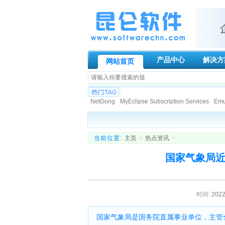
产品中心
解决方
网站首页
NetGong
MyEclipse Subscription Services
Emur
Paessler AG
Genuitec, LLC.
Globalscape
N-s
Allround automation
KIWI Enterprise
BCL Tech
DigiPortal Software, Inc.
Altova
Datakit
Active
当前位置:
主页
>
热点资讯
>
ATR Soft Ltd
AeroHydro, Inc.
Fortres Grand Cor
国家气象局近日
时间:
2022
国家气象局是国务院直属事业单位，主管全