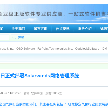
案
关于我们
留言咨询
热点资讯
服务介绍
诚聘
asoft, Inc.
O&O Software
FarPoint Technologies, Inc.
CodejockSoftware
IDM 
talker
Ipswitch
Tsarfin Computing Ltd
SpamTitan
Viewer Central, Inc.
ElcomSo
nologies
Deep Software Inc
DeviceLock, Inc
RGE, Inc.
Gecad Technologies
Xperts Software
Capvidia
Soft Gold Ltd.
CAD/CAM Components, Inc. (3Ci)
Gno
poration
Able Software Corp.
eEye Incorporated
Dartware, LLC
Qbik New Zea
正式部署Solarwinds网络管理系统
-05-27 16:30:26
作者:
软件中国
点击:
3032次
国气象行业的职能部门。其主要任务包括: 1.研究拟定气象行业的发展