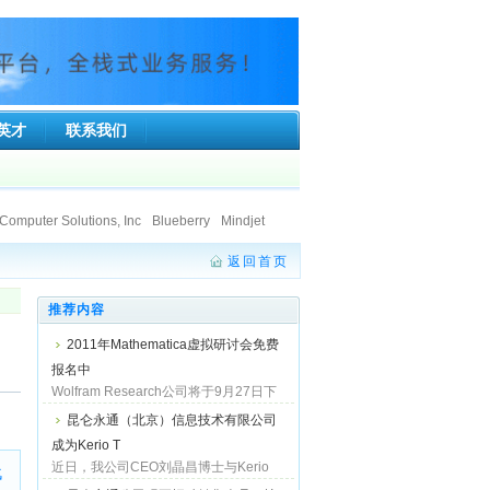
英才
联系我们
Computer Solutions, Inc
Blueberry
Mindjet
ft Co.Ltd.
Ionworx Technology
返回首页
SumTotal Systems, Inc.
Faronics
stice Information Technologies Private Limited.
land Limited
推荐内容
2011年Mathematica虚拟研讨会免费
报名中
Wolfram Research公司将于9月27日下
午举行2011Mathematica在线研讨会，
昆仑永通（北京）信息技术有限公司
会中将教您Mathematica的使用技巧，让
成为Kerio T
您将资料转为漂亮的视觉化图表或动画
程序，活动完全免费，欢迎注册参加！...
近日，我公司CEO刘晶昌博士与Kerio
战
Technologies, Inc.亚太区总经理Abi