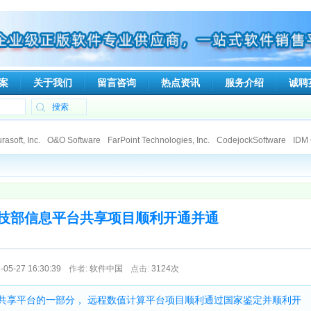
案
关于我们
留言咨询
热点资讯
服务介绍
诚聘
asoft, Inc.
O&O Software
FarPoint Technologies, Inc.
CodejockSoftware
IDM 
talker
Ipswitch
Tsarfin Computing Ltd
SpamTitan
Viewer Central, Inc.
ElcomSo
nologies
Deep Software Inc
DeviceLock, Inc
RGE, Inc.
Gecad Technologies
Xperts Software
Capvidia
Soft Gold Ltd.
CAD/CAM Components, Inc. (3Ci)
Gno
poration
Able Software Corp.
eEye Incorporated
Dartware, LLC
Qbik New Zea
技部信息平台共享项目顺利开通并通
-05-27 16:30:39
作者:
软件中国
点击:
3124次
共享平台的一部分， 远程数值计算平台项目顺利通过国家鉴定并顺利开