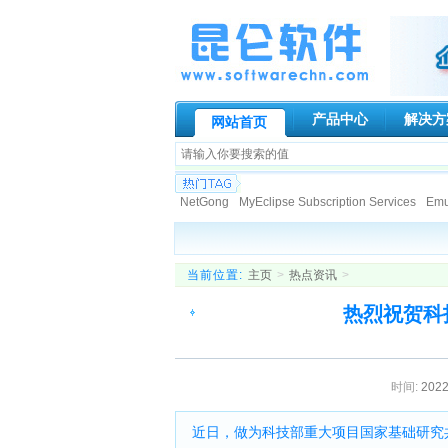
产品中心
解决方
网站首页
NetGong
MyEclipse Subscription Services
Emur
Paessler AG
Genuitec, LLC.
Globalscape
N-s
Allround automation
KIWI Enterprise
BCL Tech
DigiPortal Software, Inc.
Altova
Datakit
Active
当前位置:
主页
>
热点资讯
>
ATR Soft Ltd
AeroHydro, Inc.
Fortres Grand Cor
热烈祝贺科
时间:
2022
近日，做为科技部重大项目国家基础研究