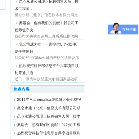
昆仑永通公司现正招聘销售人员，技
Vickram先生共同签署协议，昆仑永通旗
术工程师，
下的通用软件事业部
(http://www.softwarechn.com) 成为Kerio
昆仑永通（北京）信息技术有限公司是
公司中国区唯一总代理， 即日起...
一家集产品分销、科技开发、应用服务
奥运会，也有我们的贡献！我公司工
技术支持于一体的高新科技信息产业企
程师值守央
业。 经过多年的积累，拥有强大的产品
支持和技术服务能力，为用户...
我公司为央视奥运网上直播系统提供网
络管理与监控解决方案！ 我公司为央视
我公司成为唯一一家提供Citrix软件、
国际网站对北京2008年奥运会的网上直
硬件整体解
播系统提供了网络设备和服务器的正常
运行提供了监控与管理系统。...
我公司经过Citrix公司的严格的认证及考
核，继成为其广域网加速和应用交付和
热烈祝贺科技部信息平台共享项目顺
负载均衡硬件系统解决方案合作伙伴
利开通并通
（CSA）之后，依靠强大的技术实力，
又成为其应用交付软件系统解决方...
近日，做为科技部重大项目国家基础研
究共享平台的一部分， 远程数值计算平
热点内容
台项目顺利通过国家鉴定并顺利开通！
中央领导，科技部6个相关司的司长，总
2011年Mathematica虚拟研讨会免费报
装备部领导、四川省领导参...
名中
昆仑永通（北京）信息技术有限公司成
为Kerio T
昆仑永通公司现正招聘销售人员，技术
工程师，
奥运会，也有我们的贡献！我公司工程
师值守央
热烈祝贺科技部信息平台共享项目顺利