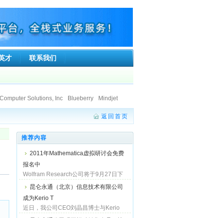
英才
联系我们
Computer Solutions, Inc
Blueberry
Mindjet
ft Co.Ltd.
Ionworx Technology
返回首页
SumTotal Systems, Inc.
Faronics
stice Information Technologies Private Limited.
land Limited
推荐内容
2011年Mathematica虚拟研讨会免费
报名中
Wolfram Research公司将于9月27日下
午举行2011Mathematica在线研讨会，
昆仑永通（北京）信息技术有限公司
会中将教您Mathematica的使用技巧，让
成为Kerio T
您将资料转为漂亮的视觉化图表或动画
程序，活动完全免费，欢迎注册参加！...
近日，我公司CEO刘晶昌博士与Kerio
Technologies, Inc.亚太区总经理Abi