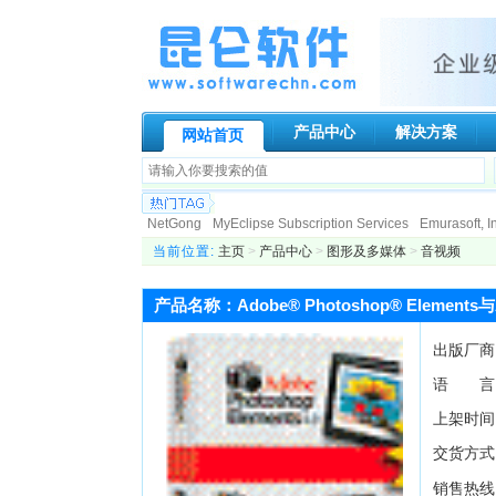
产品中心
解决方案
网站首页
NetGong
MyEclipse Subscription Services
Emurasoft, In
Paessler AG
Genuitec, LLC.
Globalscape
N-stalker
I
当前位置:
主页
>
产品中心
>
图形及多媒体
>
音视频
Allround automation
KIWI Enterprise
BCL Technologies
DigiPortal Software, Inc.
Altova
Datakit
ActiveXperts S
产品名称：Adobe® Photoshop® Elements与Ad
ATR Soft Ltd
AeroHydro, Inc.
Fortres Grand Corporation
出版厂商
语 言
上架时间
交货方式
销售热线