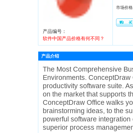
市场价格
产品编号：
软件中国产品价格有何不同？
产品介绍
The Most Comprehensive Bus
Environments. ConceptDraw Of
productivity software suite. A
on the market that supports 
ConceptDraw Office walks you 
brainstorming ideas, to the su
powerful software integration
superior process management 