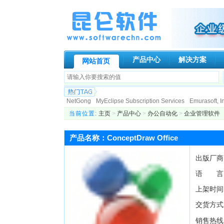
产品中心
解决方案
网站首页
NetGong
MyEclipse Subscription Services
Emurasoft, In
Paessler AG
Genuitec, LLC.
Globalscape
N-stalker
I
当前位置:
主页
>
产品中心
>
办公自动化
>
企业管理软件
Allround automation
KIWI Enterprise
BCL Technologies
DigiPortal Software, Inc.
Altova
Datakit
ActiveXperts S
产品名称：ConceptDraw Office
ATR Soft Ltd
AeroHydro, Inc.
Fortres Grand Corporation
出版厂商
语 言
上架时间
交货方式
销售热线